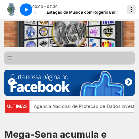
00:00 - 07:30
gério Barbosa
DALL - SOL DE FAROL
Estação da Música com Rogério Barbosa
estudo
ÚLTIMAS
Agência Nacional de Proteção de Dados investiga plat
Mega-Sena acumula e