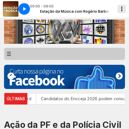
00:00 - 09:00
rio Barbosa
S 01
Estação da Música com Rogério Barbosa
INTERVALO PATROCINADORES 01
a Discord
ÚLTIMAS
Candidatos do Encceja 2026 podem consultar o car
Ação da PF e da Polícia Civil