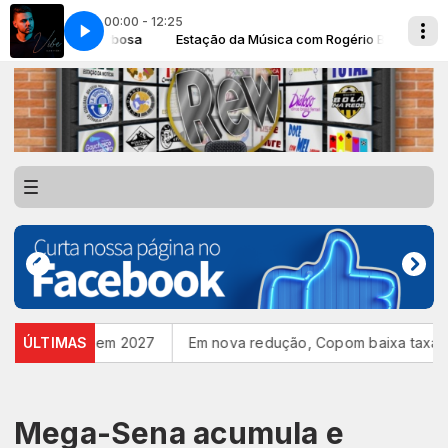
00:00 - 12:25
m Rogério Barbosa
em
Igor Fióri - Meu Bem
Estação da Música com Rogério Barbosa
Feminina em 2027
ÚLTIMAS
Em nova redução, Copom baixa taxa Selic 
Mega-Sena acumula e