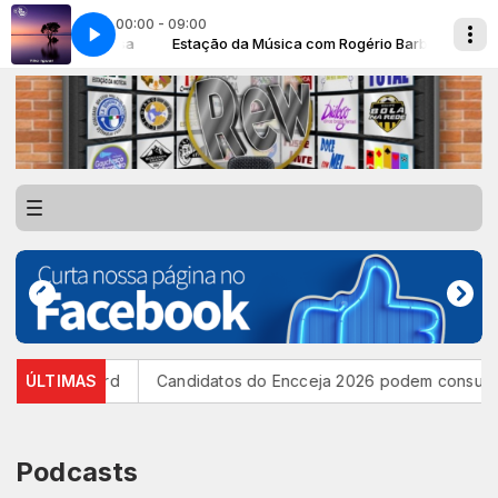
00:00 - 09:00
rio Barbosa
(MP3)
Estação da Música com Rogério Barbosa
Projeto Ladislau - Tão Igual (MP3)
iscord
ÚLTIMAS
Candidatos do Encceja 2026 podem consultar o cartão
Podcasts