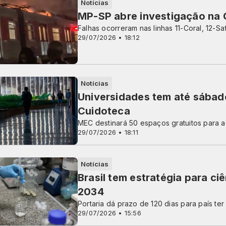
Notícias
MP-SP abre investigação na 
Falhas ocorreram nas linhas 11-Coral, 12-Sa
29/07/2026 • 18:12
Notícias
Universidades tem até sábad
Cuidoteca
MEC destinará 50 espaços gratuitos para a
29/07/2026 • 18:11
Notícias
Brasil tem estratégia para ci
2034
Portaria dá prazo de 120 dias para país te
29/07/2026 • 15:56