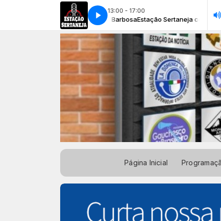
13:00 - 17:00
stação Sertaneja com Rogério Barbosa
Ivani Maier - Desgarrados
Ivani Maier - Desgarrados
Estação Sertaneja com Rogério B
Página Inicial
Programaç