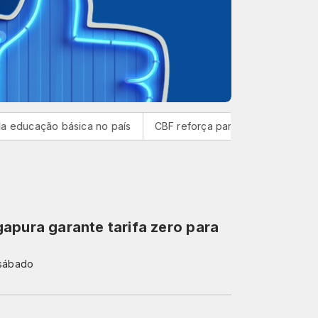
ão básica no país
CBF reforça paralisação das competições
apura garante tarifa zero para
 sábado