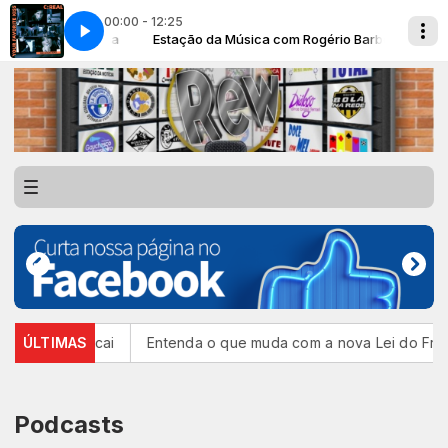
00:00 - 12:25
rio Barbosa
Estação da Música com Rogério Barbosa
C-Real - Your Favorite Kiss
cia cai
ÚLTIMAS
Entenda o que muda com a nova Lei do Frete
CBF
Podcasts