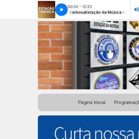
00:00 - 12:25
tação da Música com Rogério Barbosa
60 Segundos - Chinatown
60 Segundos - Chinatown
Estação da Música com Rogério B
Página Inicial
Programaç