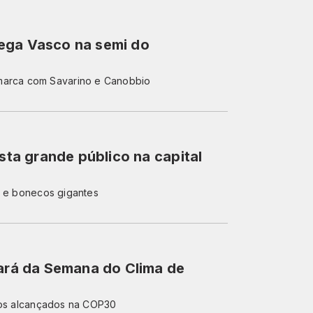
ega Vasco na semi do
 marca com Savarino e Canobbio
asta grande público na capital
s e bonecos gigantes
pará da Semana do Clima de
ados alcançados na COP30