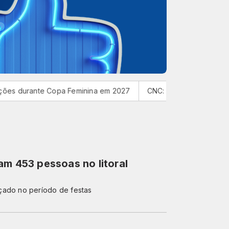
rante Copa Feminina em 2027
CNC: endividamento das família
am 453 pessoas no litoral
çado no período de festas