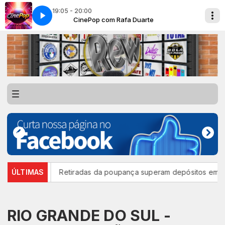
19:05 - 20:00
te
CINEPOP - 24.07.2026
CinePop com Rafa Duarte
 inscrição
ÚLTIMAS
Retiradas da poupança superam depósitos em R$ 7
RIO GRANDE DO SUL -