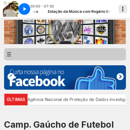
00:00 - 07:30
gério Barbosa
Rio e o Sol - Tiago Petrí
Estação da Música com Rogério Barbosa
o
ÚLTIMAS
Agência Nacional de Proteção de Dados investiga platafor
Camp. Gaúcho de Futebol